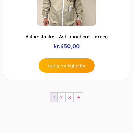
Aulum Jakke – Astronaut hat – green
kr.
650,00
Vælg muligheder
1
2
3
→