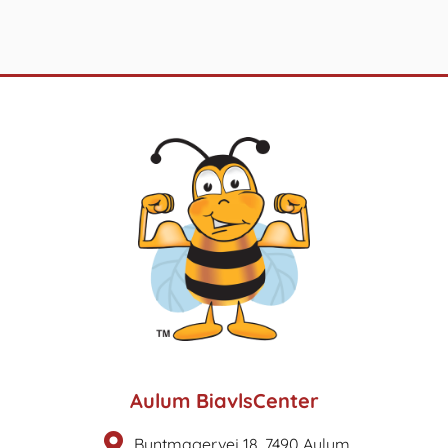
Aulum BiavlsCenter
Buntmagervej 18, 7490 Aulum