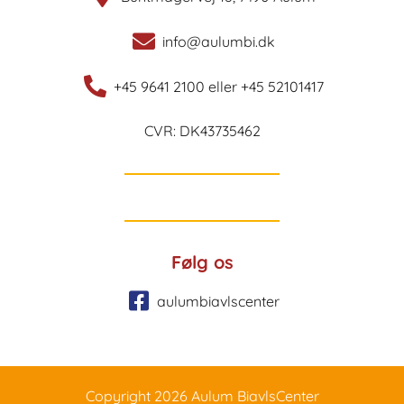
info@aulumbi.dk
+45 9641 2100 eller +45 52101417
CVR: DK43735462
Følg os
aulumbiavlscenter
Copyright 2026 Aulum BiavlsCenter