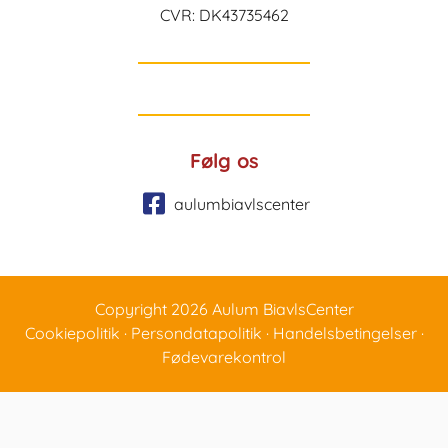
CVR: DK43735462
Følg os
aulumbiavlscenter
Copyright 2026 Aulum BiavlsCenter
Cookiepolitik
·
Persondatapolitik
·
Handelsbetingelser
·
Fødevarekontrol