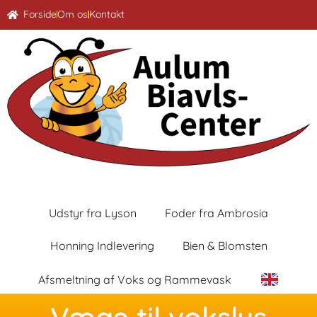
Forside
Om os
Kontakt
Udstyr fra Lyson
Foder fra Ambrosia
Honning Indlevering
Bien & Blomsten
Afsmeltning af Voks og Rammevask
Væge til vokslys