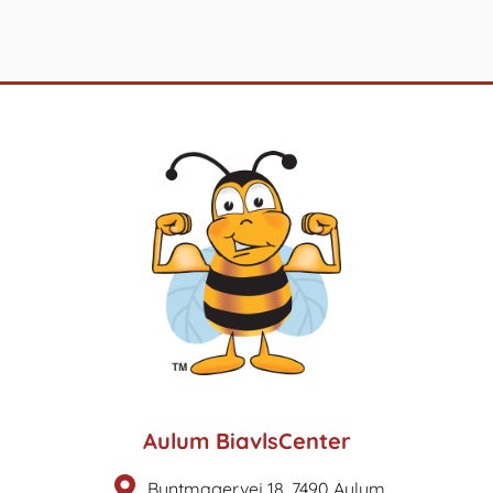
Aulum BiavlsCenter
Buntmagervej 18, 7490 Aulum