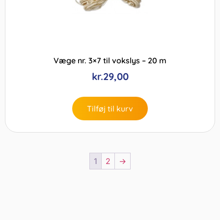
Væge nr. 3×7 til vokslys – 20 m
kr.
29,00
Tilføj til kurv
1
2
→