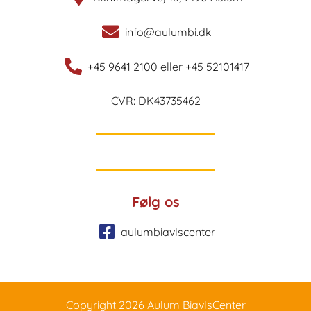
info@aulumbi.dk
+45 9641 2100 eller +45 52101417
CVR: DK43735462
Følg os
aulumbiavlscenter
Copyright 2026 Aulum BiavlsCenter