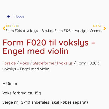
Tilbage
TIDLIGERE
NÆSTE
Form F016 til vokslys – Bikube lille
Form F123 til vokslys – Snemand
Form F020 til vokslys –
Engel med violin
Forside
/
Voks
/
Støbeforme til vokslys
/ Form F020 til
vokslys – Engel med violin
H55mm
Voks forbrug ca. 15g
væge nr. 3×10 anbefales (skal købes separat)