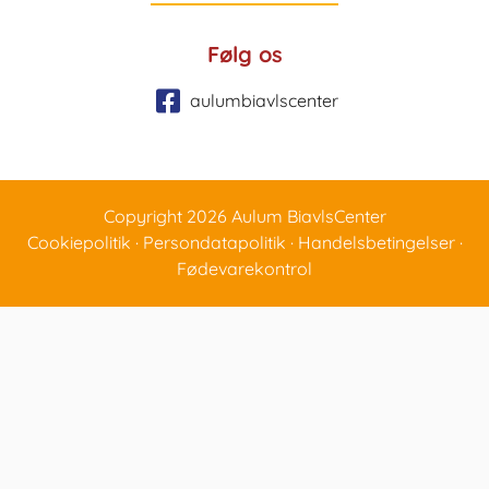
Følg os
aulumbiavlscenter
Copyright 2026 Aulum BiavlsCenter
Cookiepolitik
·
Persondatapolitik
·
Handelsbetingelser
·
Fødevarekontrol