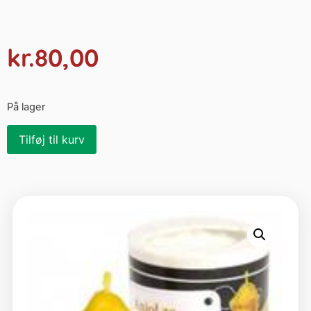
kr.
80,00
På lager
Tilføj til kurv