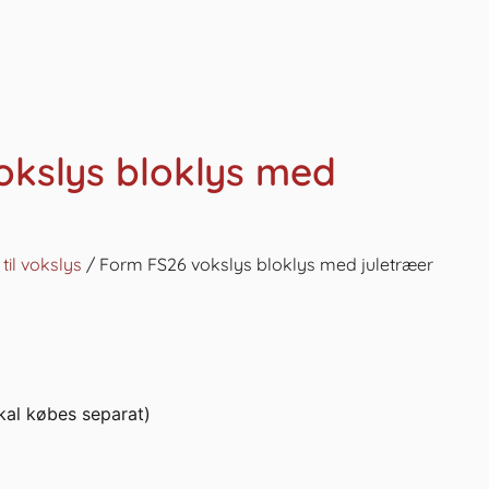
okslys bloklys med
til vokslys
/ Form FS26 vokslys bloklys med juletræer
kal købes separat)