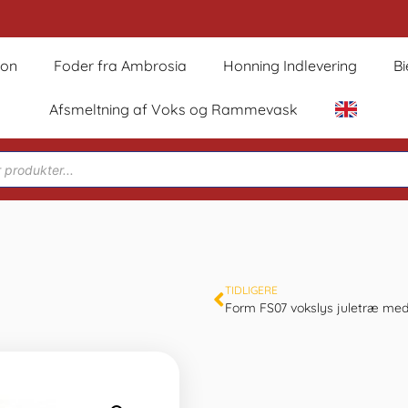
son
Foder fra Ambrosia
Honning Indlevering
B
Afsmeltning af Voks og Rammevask
TIDLIGERE
Form FS07 vokslys juletræ me