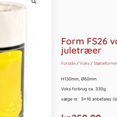
Form FS26 v
juletræer
Forside
/
Voks
/
Støbeforme 
H130mm, Ø60mm
Voks forbrug ca. 330g
væge nr. 3×16 anbefales (s