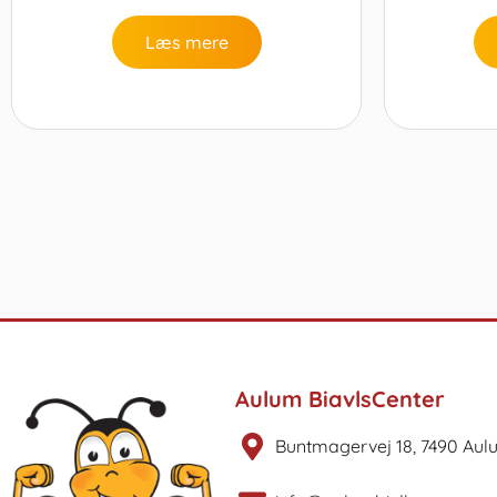
Læs mere
Aulum BiavlsCenter
Buntmagervej 18, 7490 Aul