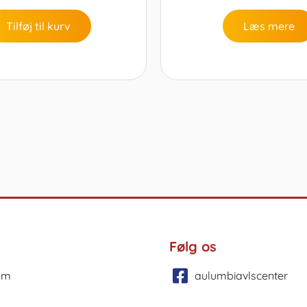
Tilføj til kurv
Læs mere
Følg os
um
aulumbiavlscenter