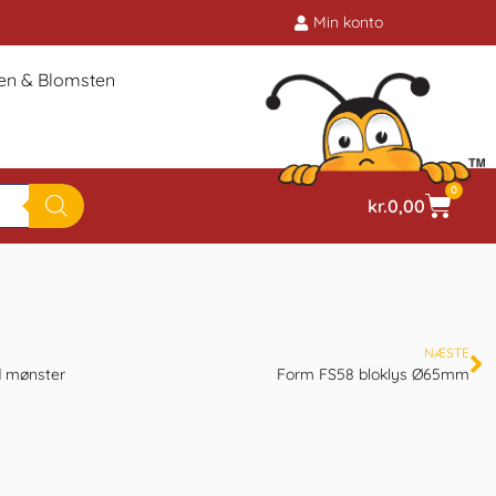
Min konto
ien & Blomsten
0
kr.
0,00
NÆSTE
d mønster
Form FS58 bloklys Ø65mm