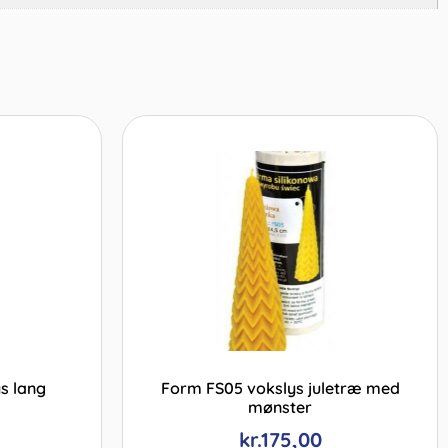
ys lang
Form FS05 vokslys juletræ med
mønster
kr.
175,00