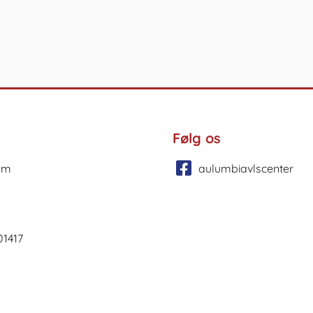
Følg os
um
aulumbiavlscenter
01417