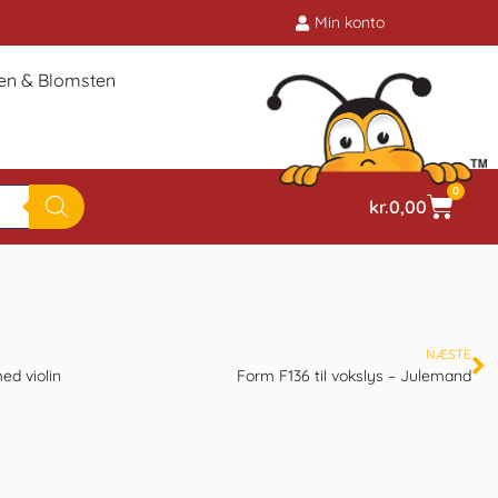
Min konto
ien & Blomsten
0
kr.
0,00
NÆSTE
ed violin
Form F136 til vokslys – Julemand