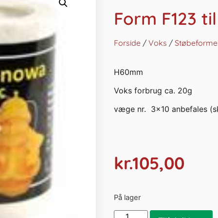
Form F123 ti
Forside
/
Voks
/
Støbeforme 
H60mm
Voks forbrug ca. 20g
væge nr. 3×10 anbefales (s
kr.
105,00
På lager