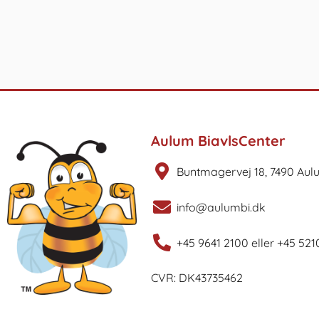
Aulum BiavlsCenter
Buntmagervej 18, 7490 Aul
info@aulumbi.dk
+45 9641 2100 eller +45 521
CVR: DK43735462