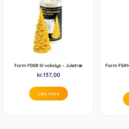
Form F008 til vokslys – Juletræ
Form FS414
kr.
137,00
Læs mere