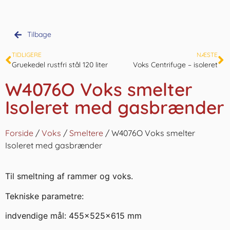
Tilbage
TIDLIGERE
NÆSTE
Gruekedel rustfri stål 120 liter
Voks Centrifuge – isoleret
W4076O Voks smelter
Isoleret med gasbrænder
Forside
/
Voks
/
Smeltere
/ W4076O Voks smelter
Isoleret med gasbrænder
Til smeltning af rammer og voks.
Tekniske parametre:
indvendige mål: 455x525x615 mm