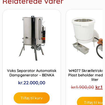
Relaterede varer
Voks Separator Automatisk
W4077 SkrælleVoks 
Dampgenerator – BENKA
Plast beholder med 
liter
kr.
22.000,00
kr.
1.900,00
kr.
1
Tilføj til kurv
Tilføj til kur