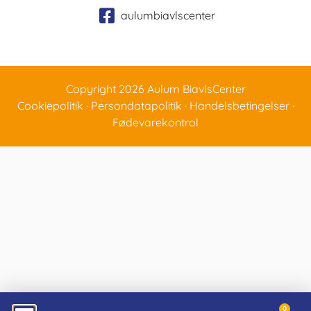
aulumbiavlscenter
Copyright 2026 Aulum BiavlsCenter
Cookiepolitik
·
Persondatapolitik
·
Handelsbetingelser
·
Fødevarekontrol
0