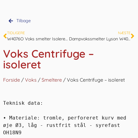
Tilbage
TIDLIGERE
NÆSTE
W4076O Voks smelter Isoleret med gasbrænder
Dampvokssmelter Lyson W4074
Voks Centrifuge –
isoleret
Forside
/
Voks
/
Smeltere
/ Voks Centrifuge – isoleret
Teknisk data:

• Materiale: tromle, perforeret kurv med 
øje Ø3, låg - rustfrit stål - syrefast 
OH18N9
