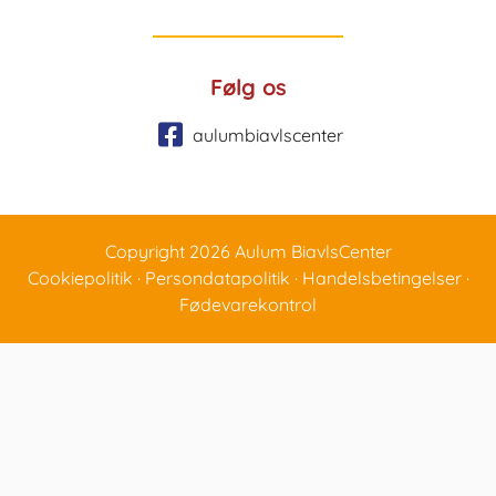
Følg os
aulumbiavlscenter
Copyright 2026 Aulum BiavlsCenter
Cookiepolitik
·
Persondatapolitik
·
Handelsbetingelser
·
Fødevarekontrol