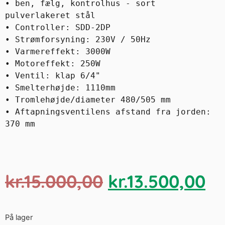
• ben, fælg, kontrolhus - sort 
pulverlakeret stål

• Controller: SDD-2DP

• Strømforsyning: 230V / 50Hz

• Varmereffekt: 3000W

• Motoreffekt: 250W

• Ventil: klap 6/4"

• Smelterhøjde: 1110mm

• Tromlehøjde/diameter 480/505 mm

• Aftapningsventilens afstand fra jorden: 
370 mm
kr.
15.000,00
kr.
13.500,00
På lager