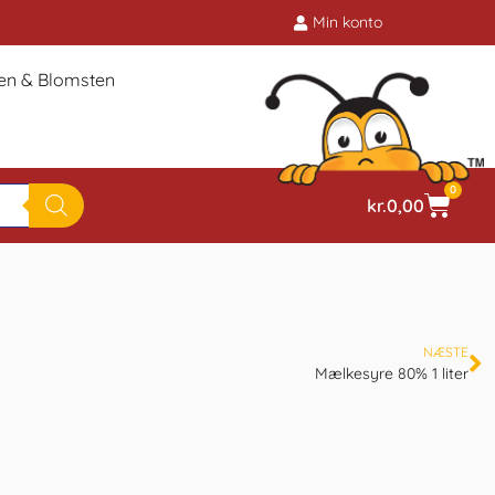
Min konto
ien & Blomsten
0
kr.
0,00
NÆSTE
Mælkesyre 80% 1 liter