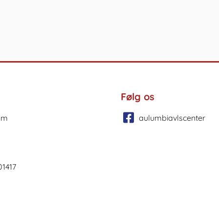
Følg os
um
aulumbiavlscenter
01417