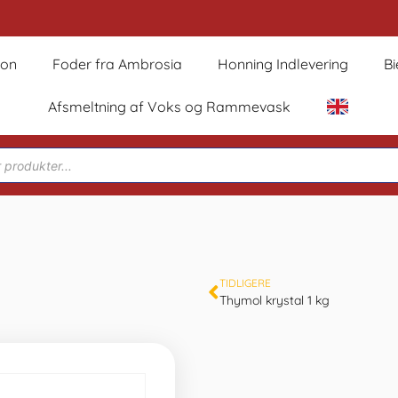
son
Foder fra Ambrosia
Honning Indlevering
B
Afsmeltning af Voks og Rammevask
TIDLIGERE
Thymol krystal 1 kg