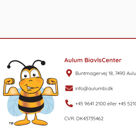
Aulum BiavlsCenter
Buntmagervej 18, 7490 Aul
info@aulumbi.dk
+45 9641 2100 eller +45 521
CVR: DK43735462