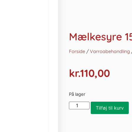
Mælkesyre 15
Forside
/
Varroabehandling
kr.
110,00
På lager
Tilføj til kurv