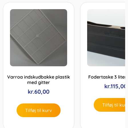
Varroa indskudbakke plastik
Fodertaske 3 liter
med gitter
kr.
115,00
kr.
60,00
Tilføj til kur
Tilføj til kurv