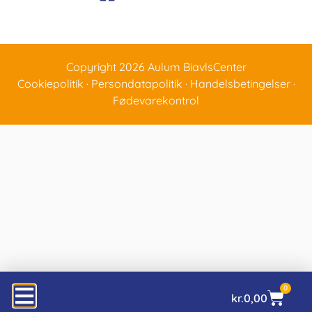
Copyright 2026 Aulum BiavlsCenter
Cookiepolitik
·
Persondatapolitik
·
Handelsbetingelser
·
Fødevarekontrol
0
kr.
0,00