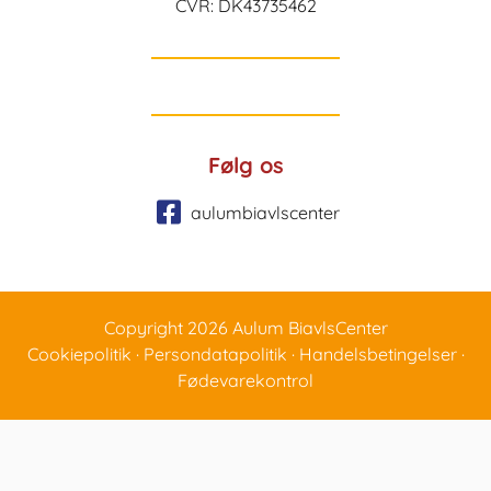
CVR: DK43735462
Følg os
aulumbiavlscenter
Copyright 2026 Aulum BiavlsCenter
Cookiepolitik
·
Persondatapolitik
·
Handelsbetingelser
·
Fødevarekontrol