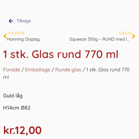
Tilbage
TIDLIGERE
NÆSTE
Honning Display
Squeeze 350g – RUND med låg – fra 10 til 3564stk.
1 stk. Glas rund 770 ml
Forside
/
Emballage
/
Runde glas
/ 1 stk. Glas rund 770
ml
Guld låg
H14cm Ø82
kr.
12,00