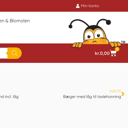
Min konto
ien & Blomsten
0
kr.
0,00
NÆSTE
 incl. låg
Bæger med låg til tavlehonning