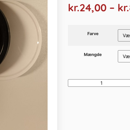
kr.
24,00
–
kr.
Farve
Mængde