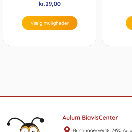
kr.
29,00
Vælg muligheder
Aulum BiavlsCenter
Buntmagervej 18, 7490 Aul