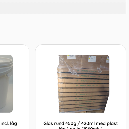
incl. låg
Glas rund 450g / 420ml med plast
låg 1 palle (1960stk.)