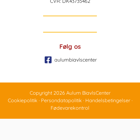
CVR: DK43735462
Følg os
aulumbiavlscenter
Copyright 2026 Aulum BiavlsCenter
Cookiepolitik
·
Persondatapolitik
·
Handelsbetingelser
·
Fødevarekontrol