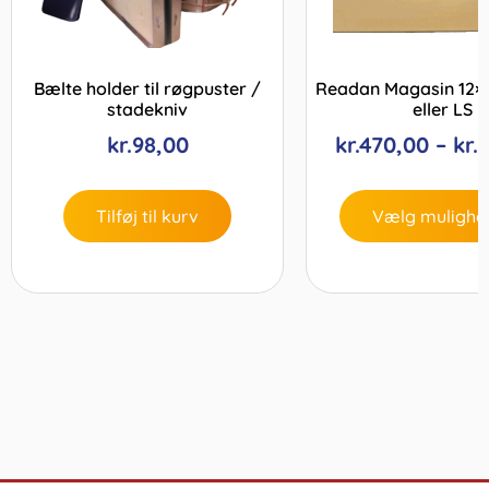
Bælte holder til røgpuster /
Readan Magasin 12×1
stadekniv
eller LS
kr.
98,00
kr.
470,00
–
kr.
Tilføj til kurv
Vælg mulighe