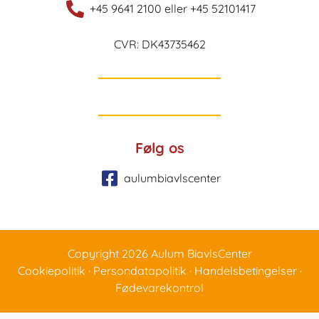
+45 9641 2100 eller +45 52101417
CVR: DK43735462
Følg os
aulumbiavlscenter
Copyright 2026 Aulum BiavlsCenter
Cookiepolitik
·
Persondatapolitik
·
Handelsbetingelser
·
Fødevarekontrol