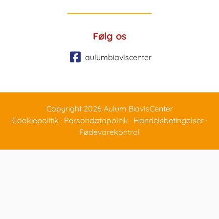
Følg os
aulumbiavlscenter
Copyright 2026 Aulum BiavlsCenter
Cookiepolitik
·
Persondatapolitik
·
Handelsbetingelser
·
Fødevarekontrol