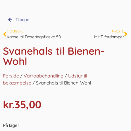
Tilbage
TIDLIGERE
NÆSTE
Kapsel til Doseringsflaske 500 eller 1000ml
MHT-fordamper
Svanehals til Bienen-
Wohl
Forside
/
Varroabehandling
/
Udstyr til
bekæmpelse
/ Svanehals til Bienen-Wohl
kr.
35,00
På lager