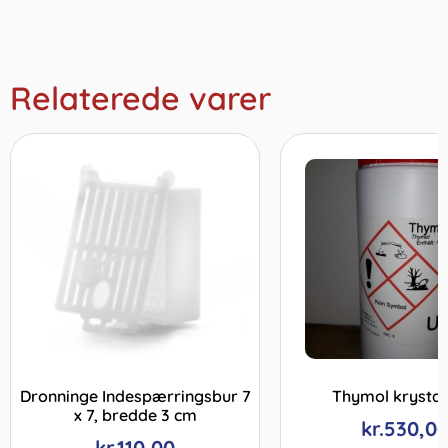
Relaterede varer
Dronninge Indespærringsbur 7
Thymol krystal 
x 7, bredde 3 cm
kr.
530,0
kr.
110,00