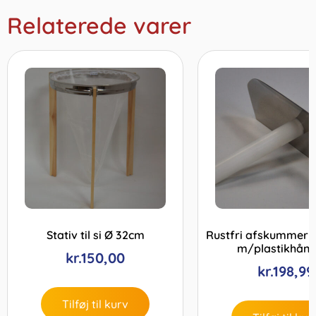
Relaterede varer
Stativ til si Ø 32cm
Rustfri afskummer t
m/plastikhån
kr.
150,00
kr.
198,99
Tilføj til kurv