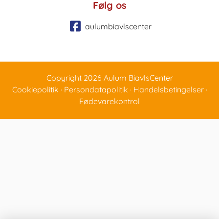
Følg os
aulumbiavlscenter
Copyright 2026 Aulum BiavlsCenter
Cookiepolitik
·
Persondatapolitik
·
Handelsbetingelser
·
Fødevarekontrol