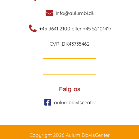
info@aulumbi.dk
+45 9641 2100 eller +45 52101417
CVR: DK43735462
Følg os
aulumbiavlscenter
Copyright 2026 Aulum BiavlsCenter