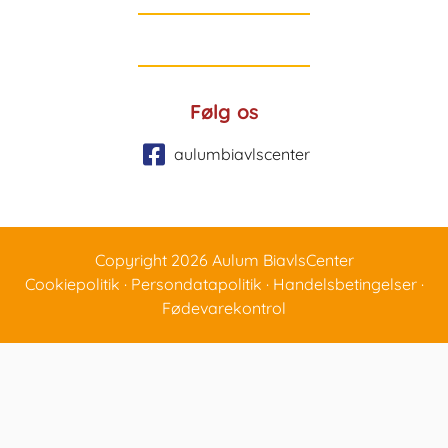
Følg os
aulumbiavlscenter
Copyright 2026 Aulum BiavlsCenter
Cookiepolitik
·
Persondatapolitik
·
Handelsbetingelser
·
Fødevarekontrol