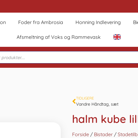
son
Foder fra Ambrosia
Honning Indlevering
B
Afsmeltning af Voks og Rammevask
TIDLIGERE
Vandre Håndtag, sæt
halm kube lil
Forside
/
Bistader
/
Stadetil