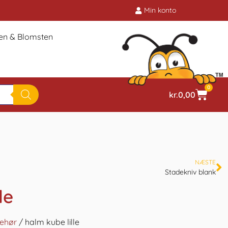
Min konto
ien & Blomsten
0
kr.
0,00
NÆSTE
Stadekniv blank
le
behør
/ halm kube lille