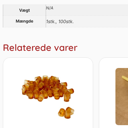
N/A
Vægt
Mængde
1stk., 100stk.
Relaterede varer