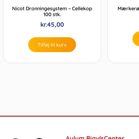
Nicot Dronningesystem – Cellekop
Mærkerør
100 stk.
kr.
45,00
Tilføj til kurv
Aulum BiavlsCenter