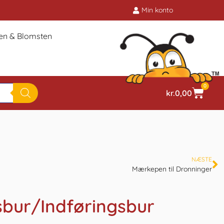
Min konto
ien & Blomsten
0
kr.
0,00
NÆSTE
Mærkepen til Dronninger
sbur/Indføringsbur