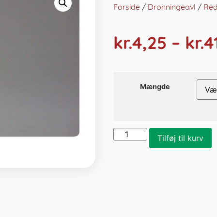
Forside
/
Dronningeavl
/
Red
kr.
4,25
–
kr.
4
Mængde
Tilføj til kurv