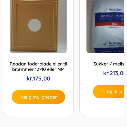
Readan foderplade eller til
Sukker / melis
bitømmer 12×10 eller NM
kr.
213,00
kr.
175,00
Tilføj til kur
Vælg muligheder